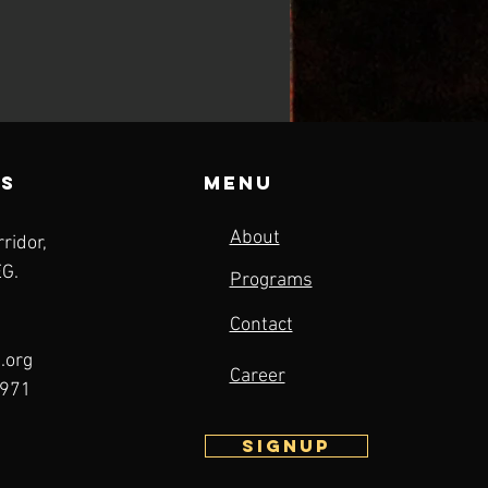
us
Menu
About
ridor,
EG.
Programs
Contact
.org
Career
 971
Signup