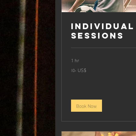
Individual
Sessions
1 hr
١٥٠
‏١٥٠ US$
دولار
أمريكي
Book Now