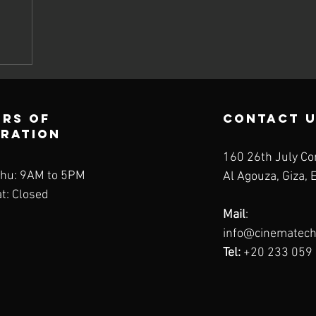
rs of
contact 
eration
160 26th July Cor
hu: 9AM to 5PM
Al Agouza, Giza, 
at: Closed
Mail
:
info@cinematech
Tel:
+20 233 059