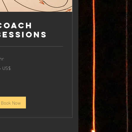
Coach
Sessions
hr
٠
‏٢٠٠ US$
دو
أمري
Book Now