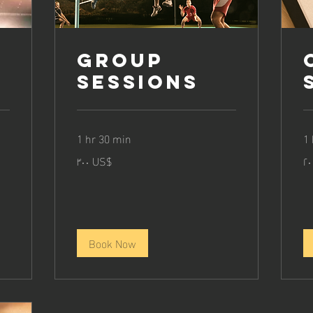
Group
Sessions
1 hr 30 min
1 
٣٠٠
٢٠
‏٣٠٠ US$
لار
دولار
كي
أمريكي
Book Now