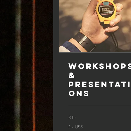
Workshop
&
Presentat
ons
3 hr
٤٠٠
‏٤٠٠ US$
دولار
أمريكي