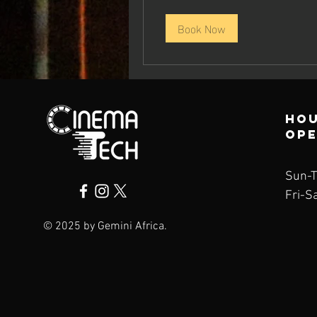
Book Now
Hou
op
Sun-T
Fri-S
© 2025 by Gemini Africa.